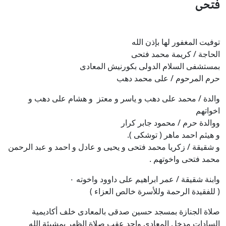
فتحى
توفيت المغفور لها بإذن الله
الحاجة / كريمة محمد فتحى
بمستشفى السلام الدولى بكورنيش المعادى
حرم المرحوم / على محمد دهب
والدة / محمد على دهب و ياسر و معتز و هشام على دهب و
اخواتهم
ووالدة حرم / محمود جابر كرار
و هيثم احمد ماهر ( توشكى ).
و شقيقة / زكريا محمد فتحى و يحيى و عادل و احمد و عبد الرحمن
محمد فتحى واخوتهم .
وابنة شقيقة / عمر ابراهيم على داوود واخوته ٠
( للفقيدة الرحمة وللأسرة خالص العزاء )
صلاة الجنازة بمسجد حسين صدقى بالمعادى خلف أكاديمية
السادات مدخل المعادى واحد عقب صلاة الظهر بمشيئة الله