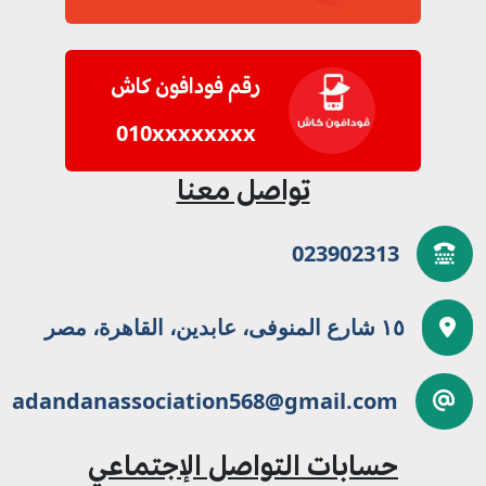
رقم فودافون كاش
010xxxxxxxx
تواصل معنا
023902313
١٥ شارع المنوفى، عابدين، القاهرة، مصر
adandanassociation568@gmail.com
حسابات التواصل الإجتماعي