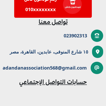
010xxxxxxxx
تواصل معنا
023902313
١٥ شارع المنوفى، عابدين، القاهرة، مصر
adandanassociation568@gmail.com
حسابات التواصل الإجتماعي