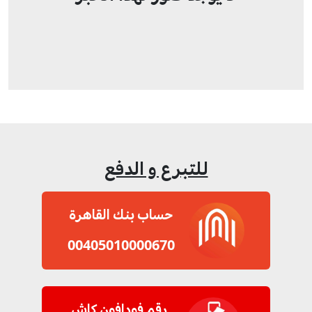
للتبرع و الدفع
حساب بنك القاهرة
00405010000670
رقم فودافون كاش