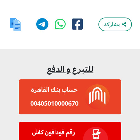
مشاركة
للتبرع و الدفع
حساب بنك القاهرة
00405010000670
رقم فودافون كاش