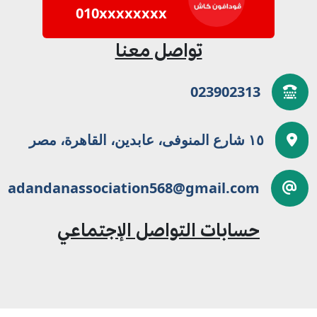
010xxxxxxxx
تواصل معنا
023902313
١٥ شارع المنوفى، عابدين، القاهرة، مصر
adandanassociation568@gmail.com
حسابات التواصل الإجتماعي