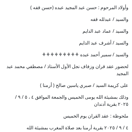
وأولاد المرحوم : حسن عبد المجيد عبده (حسن قفه )
والسيد / عبدلله قفه
والسيد / عماد عبد الدايم
والسيد / أشرف عبد الدايم
والسيد / سمير أحمد عبده ⚘️⚘️⚘️⚘️⚘️⚘️⚘️⚘️⚘️
لحضور عقد قران وزفاف نجل الأول الأستاذ / مصطفي محمد عبد
المجيد
على كريمة السيد / صبري ياسين صالح ( أرمنا )
وذلك بمشيئة الله يومى الخميس والجمعة الموافق ٤ ، ٥ / ٩ /
٢٠٢٥ بقرية أدندان
ملحوظة : عقد القران يوم الخميس
٤ / ٩ / ٢٠٢٥ بقرية أرمنا بعد صلاة المغرب بمشيئة الله