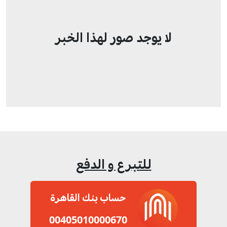
لا يوجد صور لهذا الخبر
للتبرع و الدفع
حساب بنك القاهرة
00405010000670