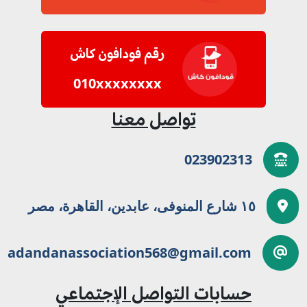
رقم فودافون كاش
010xxxxxxxx
تواصل معنا
023902313
١٥ شارع المنوفى، عابدين، القاهرة، مصر
adandanassociation568@gmail.com
حسابات التواصل الإجتماعي