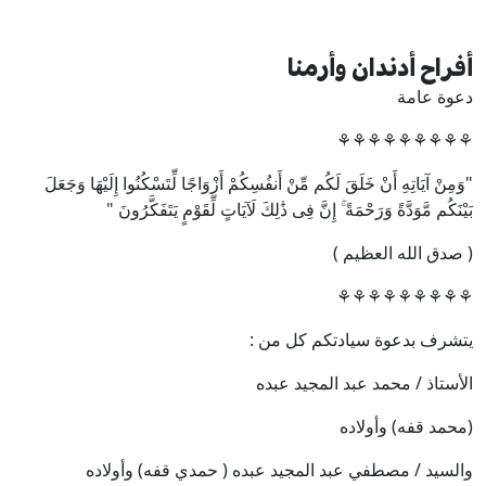
أفراح أدندان وأرمنا
دعوة عامة
⚘️⚘️⚘️⚘️⚘️⚘️⚘️⚘️⚘️
"وَمِنْ آيَاتِهِ أَنْ خَلَقَ لَكُم مِّنْ أَنفُسِكُمْ أَزْوَاجًا لِّتَسْكُنُوا إِلَيْهَا وَجَعَلَ
بَيْنَكُم مَّوَدَّةً وَرَحْمَةً ۚ إِنَّ فِى ذَٰلِكَ لَآيَاتٍ لِّقَوْمٍ يَتَفَكَّرُونَ "
( صدق الله العظيم )
⚘️⚘️⚘️⚘️⚘️⚘️⚘️⚘️⚘️
يتشرف بدعوة سيادتكم كل من :
الأستاذ / محمد عبد المجيد عبده
(محمد قفه) وأولاده
والسيد / مصطفي عبد المجيد عبده ( حمدي قفه) وأولاده